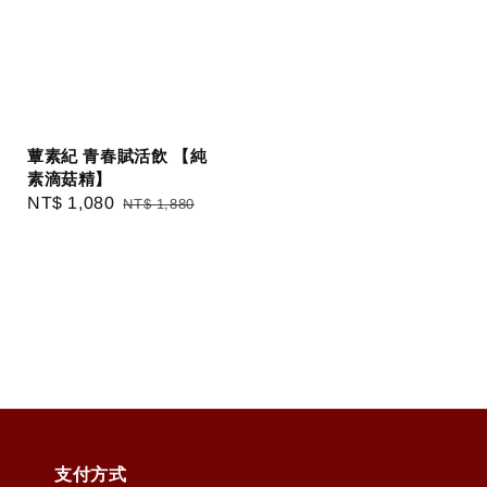
蕈素紀 青春賦活飲 【純
素滴菇精】
Sale
NT$ 1,080
Regular
NT$ 1,880
price
price
支付方式