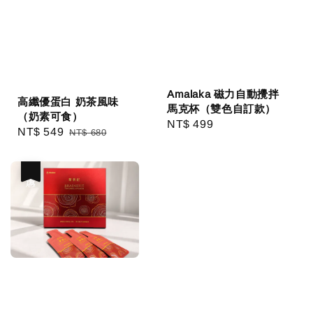
Amalaka 磁力自動攪拌
高纖優蛋白 奶茶風味
馬克杯（雙色自訂款）
（奶素可食）
Regular
NT$ 499
Sale
NT$ 549
Regular
NT$ 680
price
price
price
優惠