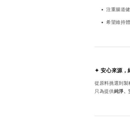
注重腸道
希望維持
✦ 安心來源，
從原料挑選到製
只為提供
純淨、