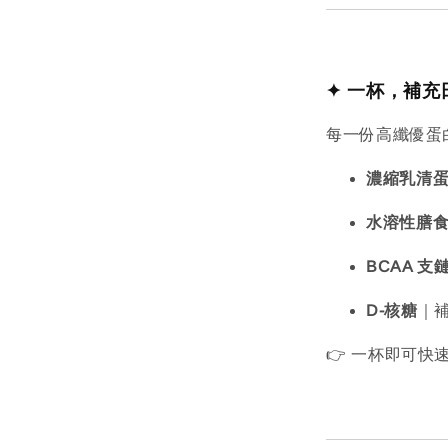
✦ 一杯，補充
每一份高纖優蛋
濃縮乳清
水溶性膳
BCAA 支
D-核糖
｜
👉 一杯即可