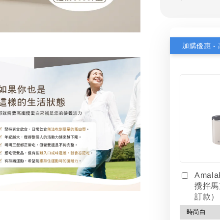
Amal
攪拌馬
訂款）