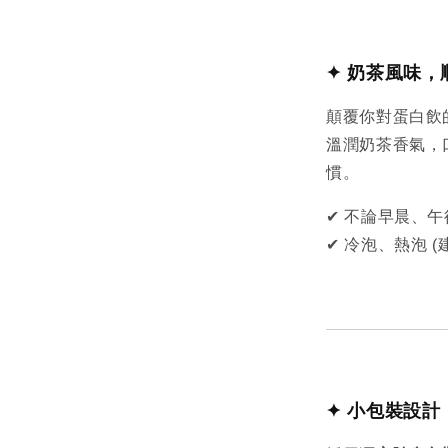
✦ 奶茶風味，
顛覆你對蛋白飲
溫潤奶茶香氣，
慣。
✔ 不論早晨、
✔ 冷泡、熱泡 
✦ 小包裝設計