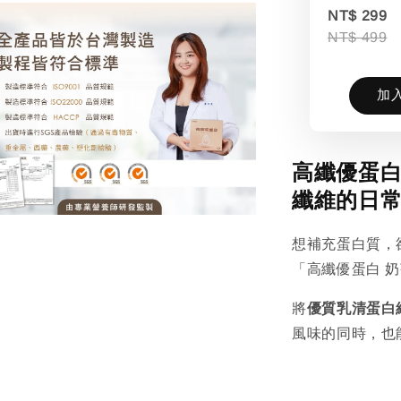
NT$ 299
NT$ 499
加
高纖優蛋白
纖維的日
想補充蛋白質，
「高纖優蛋白 
將
優質乳清蛋白
風味的同時，也