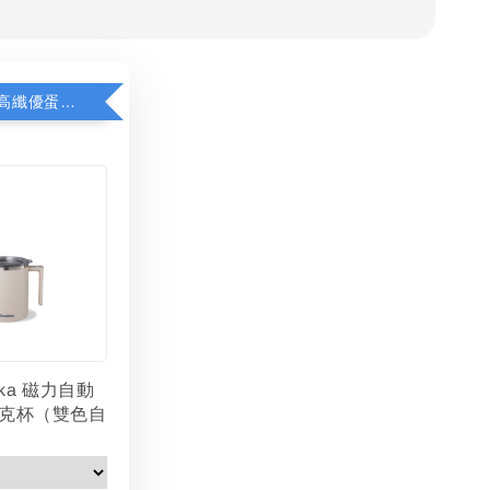
加購優惠 - 高纖優蛋白4盒（以上）磁力自動攪拌馬克杯 現省200元
aka 磁力自動
克杯（雙色自