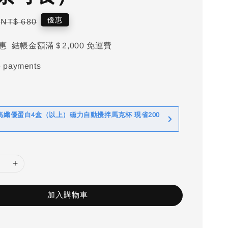
Regular
優惠
NT$ 680
price
惠 結帳金額滿＄2,000 免運費
e payments
 高纖優蛋白4盒（以上）磁力自動攪拌馬克杯 現省200
加入購物車