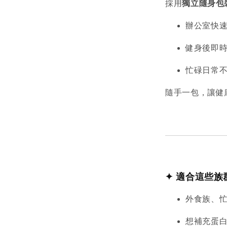
採用
獨立隨身包
辦公室快
健身後即
忙碌日常
隨手一包，讓健
✦ 適合這些族
外食族、
想補充蛋