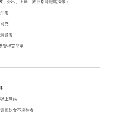
裝
，外出、上班、旅行都能輕鬆攜帶：
速沖泡
時補充
不漏營養
康變得更簡單
群
忙碌上班族
白質但飲食不規律者