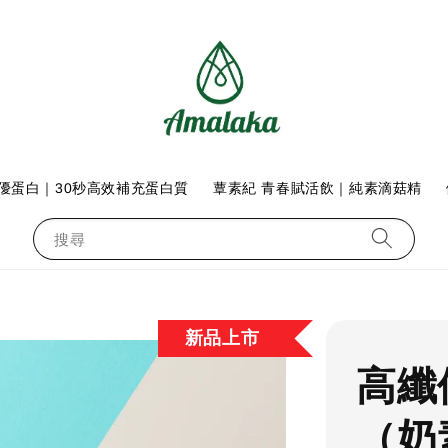
優蛋白｜30秒高效補充蛋白質
蕈素紀 青春賦活飲｜純素滴菇精
搜尋
新品上市
高纖
（奶