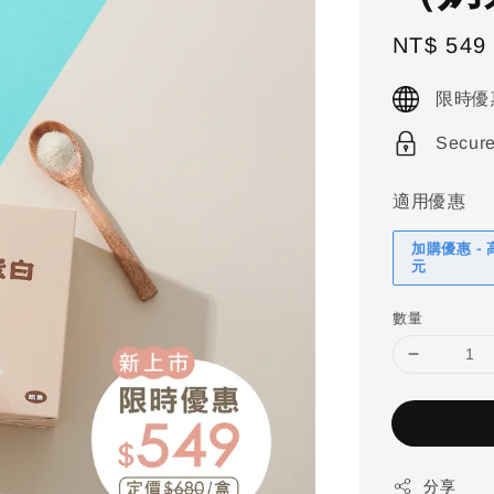
Sale
NT$ 549
price
限時優
Secur
適用優惠
加購優惠 -
元
數量
分享