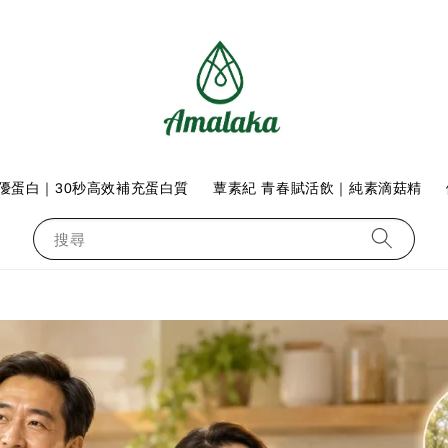
優蛋白｜30秒高效補充蛋白質
蕈素紀 青春賦活飲｜純素滴菇精
搜尋