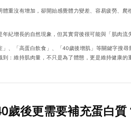
明體重沒有增加，卻開始感覺體力變差、容易疲勞、爬
是年紀增長的自然現象，但其實背後很可能與「肌肉流
症」、「高蛋白飲食」、「40歲後增肌」等關鍵字搜尋
識到：維持肌肉量，不只是為了體態，更是維持健康的
40歲後更需要補充蛋白質