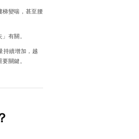
樓梯變喘，甚至腰
失」有關。
量持續增加，越
重要關鍵。
？