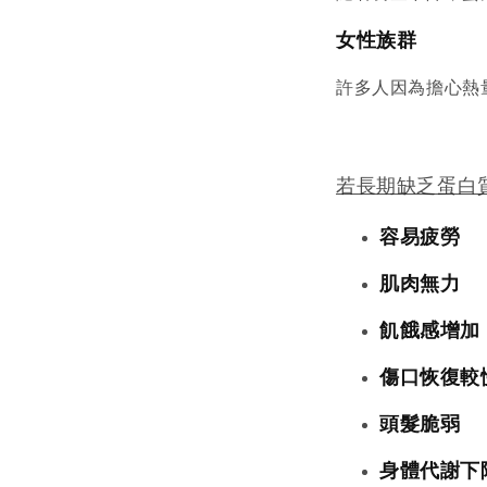
女性族群
許多人因為擔心熱
若長期缺乏蛋白
容易疲勞
肌肉無力
飢餓感增加
傷口恢復較
頭髮脆弱
身體代謝下