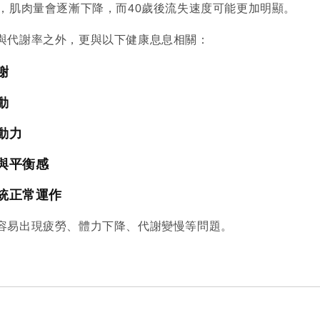
始，肌肉量會逐漸下降，而40歲後流失速度可能更加明顯。
與代謝率之外，更與以下健康息息相關：
謝
動
動力
與平衡感
統正常運作
容易出現疲勞、體力下降、代謝變慢等問題。