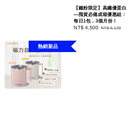
price
price
【鐵粉限定】高纖優蛋白
—囤貨必備成箱優惠組：
每日1包，3個月份！
Sale
NT$ 4,500
Regular
NT$ 6,120
price
price
熱銷新品