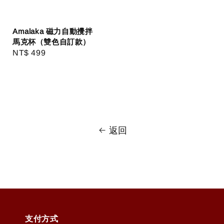
Amalaka 磁力自動攪拌
馬克杯（雙色自訂款）
Regular
NT$ 499
price
返回
支付方式