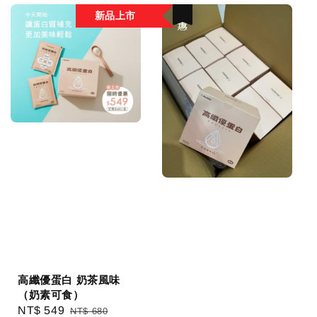
新品上市
優惠
高纖優蛋白 奶茶風味
（奶素可食）
Sale
NT$ 549
Regular
NT$ 680